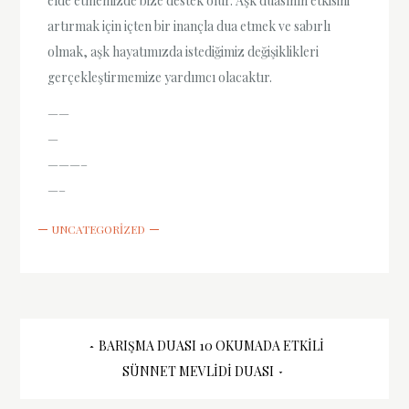
elde etmemizde bize destek olur. Aşk duasının etkisini
artırmak için içten bir inançla dua etmek ve sabırlı
olmak, aşk hayatımızda istediğimiz değişiklikleri
gerçekleştirmemize yardımcı olacaktır.
——
—
———–
—–
UNCATEGORIZED
Yazı
BARIŞMA DUASI 10 OKUMADA ETKILI
SÜNNET MEVLIDI DUASI
gezinmesi