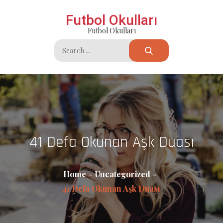
Skip
Futbol Okulları
to
Futbol Okulları
content
Search
for:
41 Defa Okunan Aşk Duası
Home
Uncategorized
41 Defa Okunan Aşk Duası