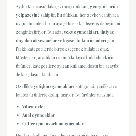
Aydın Karacasu’daki çevrimiçi dükkan,
geniş bir ürün
yelpazesine
sahiptir. Bu dükkan, her zevke ve ihtiyaca
uygun ürünleri bir araya getirerek, alışveriş deneyimini
zenginleştiriyor. Burada,
seks oyuncakları
,
ihtiyaç
duyulan aksesuarlar
ve
kişisel bakım ürünleri
gibi
farklı kategorilerde birçok seçenek bulabilirsiniz.
Müşteriler, aradıkları ürünü kolayca bulabilmek için
ürünleri kategorilere ayıran kullanıcı dostu bir arayüz
ile karşılaşmaktadırlar.
Özellikle
yetişkin oyuncakları
kategorisi, yenilikçi ve
kaliteli ürünlerle dolup taşıyor. Bu ürünler arasında:
Vibratörler
Anal oyuncaklar
Çiftler için tasarlanmış ürünler
Her biri, kullanıcıların deneyimlerini daha da özel