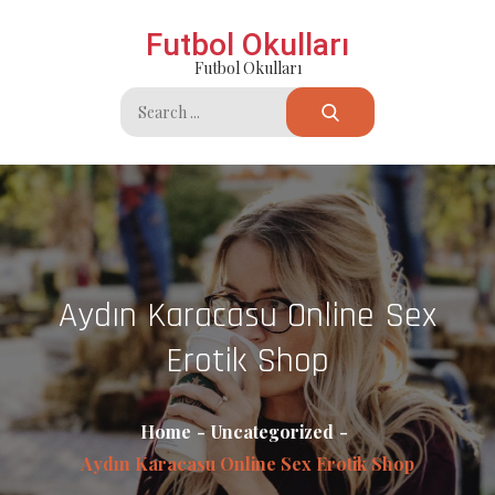
Skip
Futbol Okulları
to
Futbol Okulları
content
Search
for:
Aydın Karacasu Online Sex
Erotik Shop
Home
Uncategorized
Aydın Karacasu Online Sex Erotik Shop