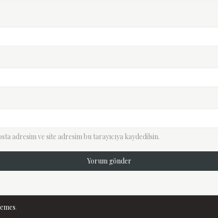
ta adresim ve site adresim bu tarayıcıya kaydedilsin.
hemes
.