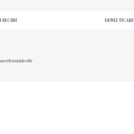
 SECIMI
DENIZ TICARE
işaretlenmişlerdir