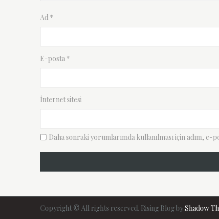
Ad
*
E-posta
*
İnternet sitesi
Daha sonraki yorumlarımda kullanılması için adım, e-pos
Copyright © All rights reserved. Rising Blog by
Shadow T