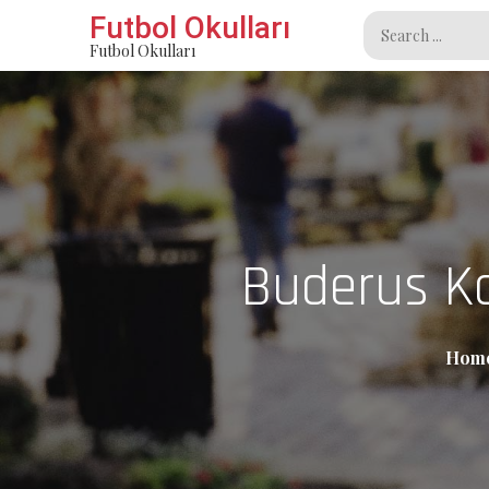
Skip
Futbol Okulları
Search
to
Futbol Okulları
for:
content
Buderus Ko
Hom