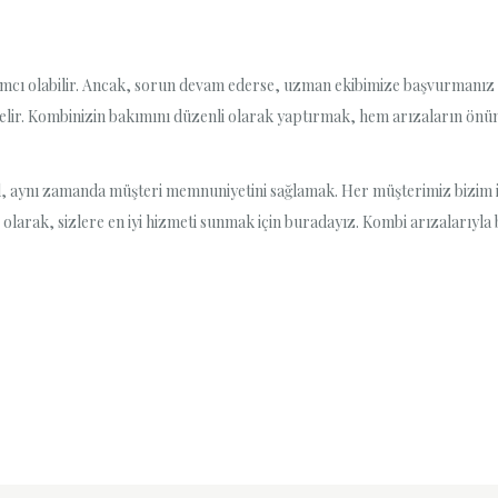
ı olabilir. Ancak, sorun devam ederse, uzman ekibimize başvurmanız en iy
elir. Kombinizin bakımını düzenli olarak yaptırmak, hem arızaların önüne
il, aynı zamanda müşteri memnuniyetini sağlamak. Her müşterimiz bizim iç
 olarak, sizlere en iyi hizmeti sunmak için buradayız. Kombi arızalarıyla