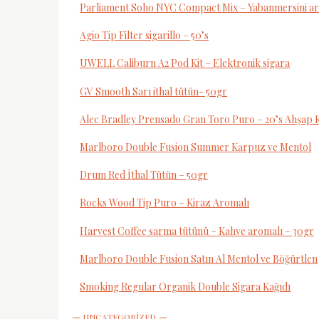
Parliament Soho NYC Compact Mix – Yabanmersini a
Agio Tip Filter sigarillo – 50’s
UWELL Caliburn A2 Pod Kit – Elektronik sigara
GV Smooth Sarı ithal tütün- 50gr
Alec Bradley Prensado Gran Toro Puro – 20’s Ahşap 
Marlboro Double Fusion Summer Karpuz ve Mentol
Drum Red İthal Tütün – 50gr
Rocks Wood Tip Puro – Kiraz Aromalı
Harvest Coffee sarma tütünü – Kahve aromalı – 30gr
Marlboro Double Fusion Satın Al Mentol ve Böğürtlen
Smoking Regular Organik Double Sigara Kağıdı
UNCATEGORIZED