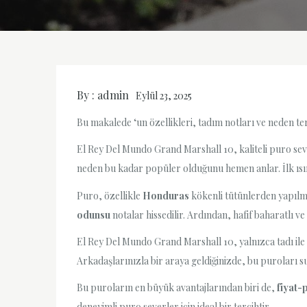
By :
admin
Eylül 23, 2025
Bu makalede ‘un özellikleri, tadım notları ve neden terc
El Rey Del Mundo Grand Marshall 10, kaliteli puro seve
neden bu kadar popüler olduğunu hemen anlar. İlk ısı
Puro, özellikle
Honduras
kökenli tütünlerden yapılmış
odunsu
notalar hissedilir. Ardından, hafif baharatlı 
El Rey Del Mundo Grand Marshall 10, yalnızca tadı ile 
Arkadaşlarınızla bir araya geldiğinizde, bu puroları su
Bu puroların en büyük avantajlarından biri de,
fiyat-
deneyimli puro severler için ideal bir tercihtir.