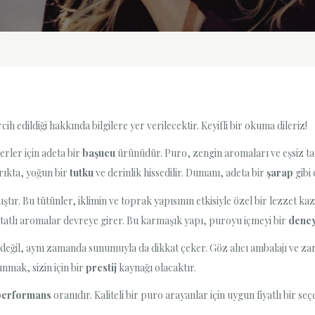
ih edildiği hakkında bilgilere yer verilecektir. Keyifli bir okuma dileriz!
rler için adeta bir
başucu
ürünüdür. Puro, zengin aromaları ve eşsiz t
rıkta, yoğun bir
tutku
ve derinlik hissedilir. Dumanı, adeta bir
şarap
gibi
tır. Bu tütünler, iklimin ve toprak yapısının etkisiyle özel bir lezzet ka
ve tatlı aromalar devreye girer. Bu karmaşık yapı, puroyu içmeyi bir
dene
değil, aynı zamanda sunumuyla da dikkat çeker. Göz alıcı ambalajı ve zar
nmak, sizin için bir
prestij
kaynağı olacaktır.
performans
oranıdır. Kaliteli bir puro arayanlar için uygun fiyatlı bir 