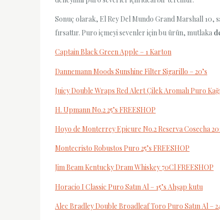
Sonuç olarak, El Rey Del Mundo Grand Marshall 10, s
fırsattır. Puro içmeyi sevenler için bu ürün, mutlaka
d
Captain Black Green Apple – 1 Karton
Dannemann Moods Sunshine Filter Sigarillo – 20’s
Juicy Double Wraps Red Alert Çilek Aromalı Puro Kağ
H. Upmann No.2 25’s FREESHOP
Hoyo de Monterrey Epicure No.2 Reserva Cosecha 2
Montecristo Robustos Puro 25’s FREESHOP
Jim Beam Kentucky Dram Whiskey 70Cl FREESHOP
Horacio I Classic Puro Satın Al – 15’s Ahşap kutu
Alec Bradley Double Broadleaf Toro Puro Satın Al – 2