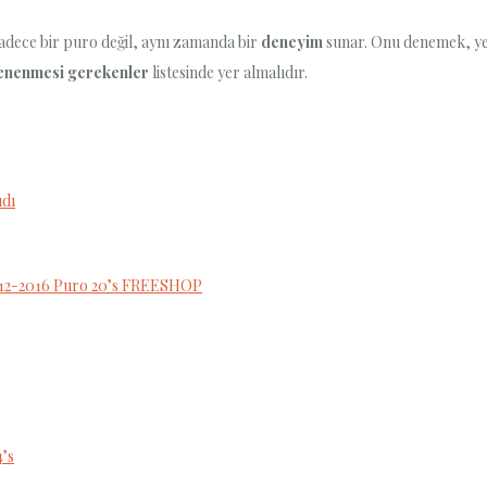
adece bir puro değil, aynı zamanda bir
deneyim
sunar. Onu denemek, yeni
enenmesi gerekenler
listesinde yer almalıdır.
ıdı
012-2016 Puro 20’s FREESHOP
4’s