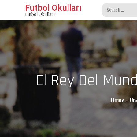
Skip
Futbol Okulları
Search
to
Futbol Okulları
for:
content
El Rey Del Mun
Home
Un