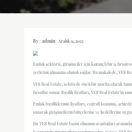
By :
admin
Aralık 9, 2023
Emlak sektörü, girişimciler için kazançlı bir iş fırsat
yerlerini almasına olanak sağlar. Bu makalede, YES Rea
YES Real Estate, sektörde öncü bir marka olarak tanın
fırsatlar sunar. Bayilik fiyatları, YES Real Estate'in su
Emlak bayiliklerinin fiyatları, coğrafi konuma, şehirde
sunarak girişimcilerin bütçelerine ve hedeflerine uyg
Bir YES Real Estate bayisi olmanın avantajları arasında
konusunda girişimcilere yardımcı olur. Ayrıca, YES Rea