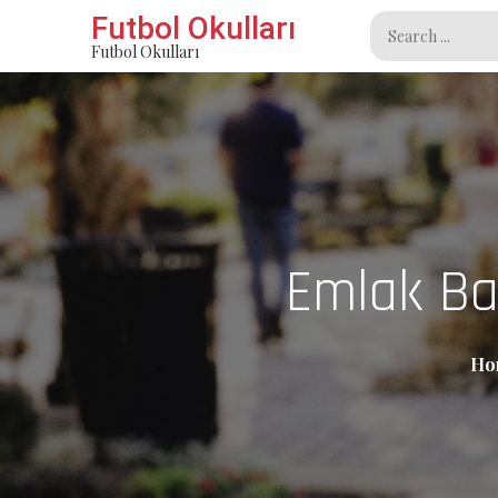
Skip
Futbol Okulları
Search
to
Futbol Okulları
for:
content
Emlak Bay
Ho