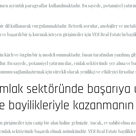
 ayrıntılı paragraflar kullanılmaktadır. Bu sayede, potansiyel yatırımcıl
 bir dil kullanarak vurgulanmaktadır. Retorik sorular, anolojiler ve metafo
aşarılı bir iş kurmak isteyen girişimciler için YES Real Estate'in bayilik 
 için kârlı ve özgün bir iş modeli sunmaktadır. İnsan tarafından yazılmış 
dur. Bu sayede, potansiyel yatırımcılar, emlak sektöründe yer alma ve ba
numunu sağlamlaştırmak için sürekli olarak yenilikçi ve etkileyici fırsatl
emlak sektöründe başarıy
 bayilikleriyle kazanmanın
n girişimciler için cazip bir alan haline gelmiştir. Ancak, ev sahibi olma 
a emlak sektöründe başarılı olmak mümkündür. YES Real Estate bayilikleri,