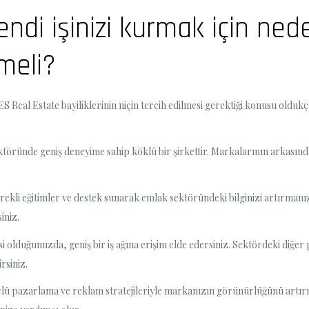
ndi işinizi kurmak için ne
lmeli?
 Real Estate bayiliklerinin niçin tercih edilmesi gerektiği konusu oldukç
ktöründe geniş deneyime sahip köklü bir şirkettir. Markalarının arkasında
rekli eğitimler ve destek sunarak emlak sektöründeki bilginizi artırmanız
iniz.
i olduğunuzda, geniş bir iş ağına erişim elde edersiniz. Sektördeki diğer p
rsiniz.
lü pazarlama ve reklam stratejileriyle markanızın görünürlüğünü artırma