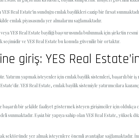
 YES Real Estate'in sunduğu emlak bayilikleri cazip bir fırsat sunmaktadır
şekilde emlak piyasasında yer almalarını sağlamaktadır.
k veya YES Real Estate bayiliği başvurusunda bulunmak için şirketin resmi 
k seçimidir ve YES Real Estate bu konuda güvenilir bir ortaktır.
ine giriş: YES Real Estate’i
. Yatırım yapmak isteyenler için emlak bayilik sistemleri, başarılı bir i
state'dir. YES Real Estate, emlak bayilik sistemiyle yatırımcılara kazanç
şarılı bir şekilde faaliyet göstermek isteyen girişimciler için oldukça cazi
deli sunmaktadır. Eşsiz bir yapıya sahip olan YES Real Estate, yüksek dü
lak sektöründe yer almak isteyenlere önemli avantajlar sağlamaktadır. İ