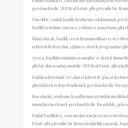
Emlak bayilikleri, yatırımcılar için kazançlı bir seçe
gerekmektedir. YES Real Estate gibi güvenilir bir firm
Öncelikle, emlak bayilik fiyatlarına odaklanmak gerekm
Bayilik bedelinin yanı sıra, reklam ve pazarlama gibi 
İkinci olarak, bayilik veren firmanın itibarı ve tecrübe
sektördeki deneyimi, eğitim ve destek programları gibi f
Ayrıca, bayiliğin sunduğu avantajlar ve destek hizmetl
gibi bir dizi avantaj sunabilir. YES Real Estate gibi güç
Emlak sektöründe yer alan rekabeti de göz ardı etmemel
gibi faktörleri değerlendirmek gerekmektedir. Bu sayede
Son olarak, sözleşme koşullarının ayrıntılarına dikkat e
unsurları incelemek gerekmektedir. Bu şekilde, gelecek
Emlak bayilikleri, yatırımcılar için heyecan verici fı
Estate gibi güvenilir bir firmayla işbirliği yaparak, baş