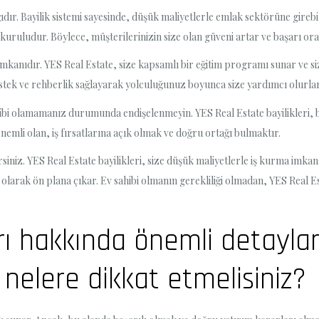
dır. Bayilik sistemi sayesinde, düşük maliyetlerle emlak sektörüne girebilir
e kuruludur. Böylece, müşterilerinizin size olan güveni artar ve başarı ora
 imkanıdır. YES Real Estate, size kapsamlı bir eğitim programı sunar ve si
destek ve rehberlik sağlayarak yolculuğunuz boyunca size yardımcı olurlar
sahibi olamamanız durumunda endişelenmeyin. YES Real Estate bayilikleri
Önemli olan, iş fırsatlarına açık olmak ve doğru ortağı bulmaktır.
siniz. YES Real Estate bayilikleri, size düşük maliyetlerle iş kurma imka
 olarak ön plana çıkar. Ev sahibi olmanın gerekliliği olmadan, YES Real Es
arı hakkında önemli detayla
 nelere dikkat etmelisiniz?