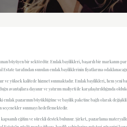
ı sunan büyüyen bir sektördür. Emlak bayilikleri, başarılı bir markanın p
l Estate tarafından sunulan emlak bayiliklerinin fiyatlarına odaklanacağı
ır ve yüksek kalitede hizmet sunmaktadır. Emlak bayilikleri, hem yeni ba
nduğu avantajlara dayanır ve yatırım maliyeti ile karşılaştırıldığında olduk
ki emlak pazarının büyüklüğüne ve bayilik paketine bağlı olarak değişiklik 
un seçenekler sunmayı hedeflemektedir.
 kapsamlı eğitim ve sürekli destek bulunur. Şirket, pazarlama materyalleri
l Estate'in güçlü marka itibarı, bayilik sahiplerine müşteri güvenini ka