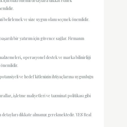
ak için bazı önemli detaylara dikkat etmek
emlidir.
izi belirlemek ve size uygun olanı seçmek önemlidir.
başarılı bir yatırım için güvence sağlar. Firmanın
malzemeleri, operasyonel destek ve marka bilinirliği
 önemlidir.
otansiyeli ve hedef kitlenizin ihtiyaçlarına uygunluğu
allar, işletme maliyetleri ve tazminat politikası gibi
len detayları dikkate almanız gerekmektedir. YES Real