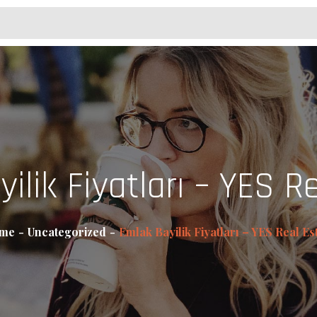
ilik Fiyatları – YES R
me
Uncategorized
Emlak Bayilik Fiyatları – YES Real Es