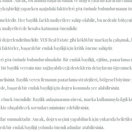
nek sunar. Ancak, bu alanda başarılı olmak ve doğru yatırım kararları alm
ayla işbirliği yaparken aşağıdaki faktörleri göz önünde bulundurmanız ön
ektedir. Her bayilik farklı maliyetlere sahip olabilir, bu nedenle bütçen
ek maliyetleri de hesaba katmanız önemlidir.
si değerlendirilmelidir. YES Real Estate gibi köklü bir markayla çalışmak, 
aktörler, başarılı bir emlak bayiliği için kritik öneme sahiptir.
eri göz önünde bulundurulmalıdır. Bir emlak bayiliği, eğitim, pazarlama 
lü bir bayilik verenin size sağlayabileceği desteklerin detaylarını öğrenmek
isiniz. Bayilik veren firmanın pazarlama stratejileri, bölgesel büyüme p
, başarılı bir emlak bayiliği için doğru konumda yer alabilirsiniz.
tmek önemlidir. Bayilik anlaşmasının süresi, marka kullanımıyla ilgili kur
te oluşabilecek sorunları minimize edebilirsiniz.
rsatlar sunmaktadır. Ancak, doğru seçimi yapabilmek için yukarıda belirti
arılı bir emlak bayiliği yolunda önemli adımlar atabilirsiniz.