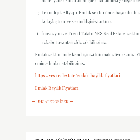
materyaller sunarak müşteri tabanınızı genişletme
Teknolojik Altyapı: Emlak sektöründe başarılı olmak 
kolaylaştırır ve verimliliğinizi artırır.
İnovasyon ve Trend Takibi: YES Real Estate, sektörde
rekabet avantajı elde edebilirsiniz.
Emlak sektöründe kendi işinizi kurmak istiyorsanız, YES
emin adımlar atabilirsiniz.
https://yes.realestate/emlak-bayilik-fiyatlari
Emlak Bayilik Fiyatları
UNCATEGORIZED