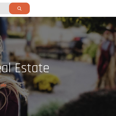
eal Estate
tate