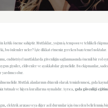
in kritik öneme sahiptir. Mutfaklar, yoğun iş temposu ve tehlikeli ekipma
Peki, bu önlemler neler? İşte dikkat etmeniz gereken bazı temel noktalar.
mı, endüstriyel mutfaklarda güvenliğin sağlanmasında önemli bir rol oyna
ygun giysiler, eldivenler ve ayakkabılar giymelidir. Bu ekipmanlar, sad
e yardımcı olur.
ilmemelidir. Mutfak alanlarının düzenli olarak temizlenmesi, gıda kayna
iz tutmalı ve hijyen kurallarına uymalıdır. Ayrıca,
gıda güvenliği eğitim
ngın, elektrik arızası veya diğer acil durumlar için önceden belirlenmiş bir 