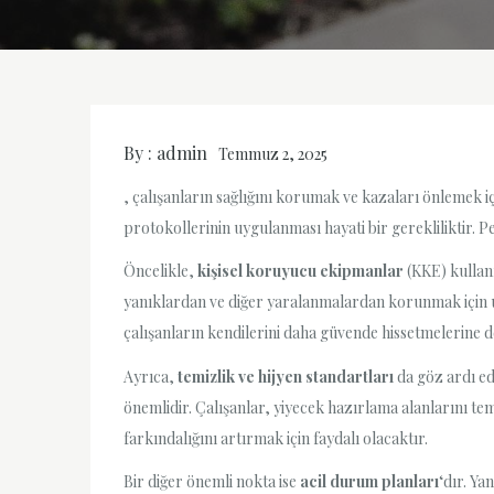
By :
admin
Temmuz 2, 2025
, çalışanların sağlığını korumak ve kazaları önlemek iç
protokollerinin uygulanması hayati bir gerekliliktir. 
Öncelikle,
kişisel koruyucu ekipmanlar
(KKE) kullanı
yanıklardan ve diğer yaralanmalardan korunmak için u
çalışanların kendilerini daha güvende hissetmelerine d
Ayrıca,
temizlik ve hijyen standartları
da göz ardı ed
önemlidir. Çalışanlar, yiyecek hazırlama alanlarını tem
farkındalığını artırmak için faydalı olacaktır.
Bir diğer önemli nokta ise
acil durum planları
‘dır. Ya