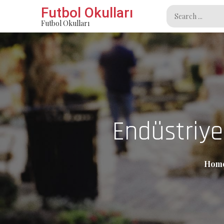
Skip
Futbol Okulları
Search
to
Futbol Okulları
for:
content
Endüstriye
Hom