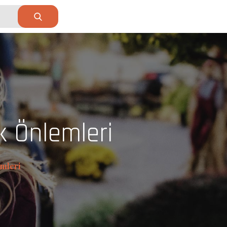
k Önlemleri
emleri