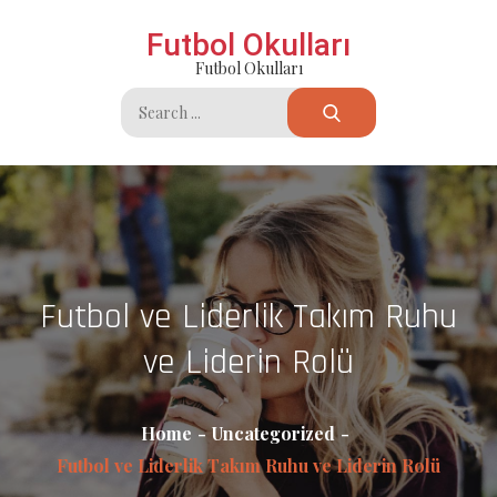
Skip
Futbol Okulları
to
Futbol Okulları
content
Search
for:
Futbol ve Liderlik Takım Ruhu
ve Liderin Rolü
Home
Uncategorized
Futbol ve Liderlik Takım Ruhu ve Liderin Rolü