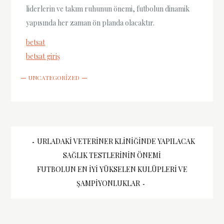
liderlerin ve takım ruhunun önemi, futbolun dinamik
yapısında her zaman ön planda olacaktır.
betsat
betsat giriş
UNCATEGORIZED
Yazı
URLADAKI VETERINER KLINIĞINDE YAPILACAK
SAĞLIK TESTLERININ ÖNEMI
gezinmesi
FUTBOLUN EN İYI YÜKSELEN KULÜPLERI VE
ŞAMPIYONLUKLAR