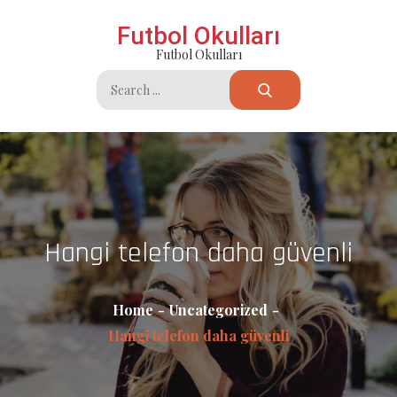
Skip
Futbol Okulları
to
Futbol Okulları
content
Search
for:
Hangi telefon daha güvenli
Home
Uncategorized
Hangi telefon daha güvenli