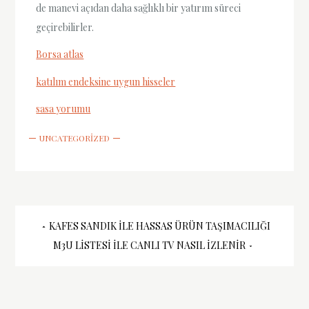
de manevi açıdan daha sağlıklı bir yatırım süreci
geçirebilirler.
Borsa atlas
katılım endeksine uygun hisseler
sasa yorumu
UNCATEGORIZED
Yazı
KAFES SANDIK ILE HASSAS ÜRÜN TAŞIMACILIĞI
M3U LISTESI İLE CANLI TV NASIL İZLENIR
gezinmesi