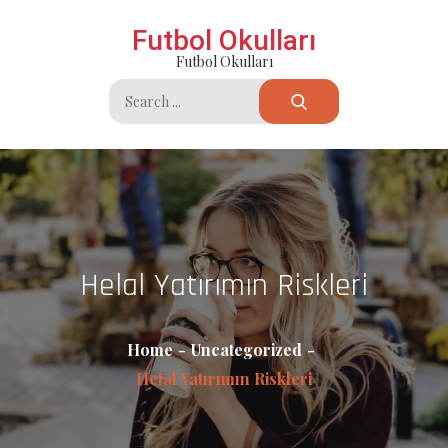
Skip
Futbol Okulları
to
Futbol Okulları
content
Search
for:
Helal Yatırımın Riskleri
Home
Uncategorized
Helal Yatırımın Riskleri