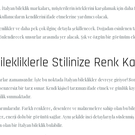
İtalyan bileklik markaları, müşterilerin isteklerini karşılamak için daha 
kullanıcıların kendilerini ifade etmelerine yardımcı olacak.
enilikler ve daha pek çok ilginç detayla şekillenecek. Doğadan esinlenen ta
 yönlendirecek unsurlar arasında yer alacak. Şık ve özgün bir görünüm eld
ekliklerle Stilinize Renk Ka
rlar zamansızdır. İşte bu noktada İtalyan bileklikler devreye giriyor! S
enzersiz bir tarz sunar. Kendi kişisel tarzınızı ifade etmek ve günlük kı
lilik sunmaktadır.
tasarımlarıdır. Farklı renklere, desenlere ve malzemelere sahip olan bu bil
, enerji dolu bir görüntü sağlar. Aynı şekilde inci detaylarıyla süslenmiş b
lan bir İtalyan bileklik bulabilir.