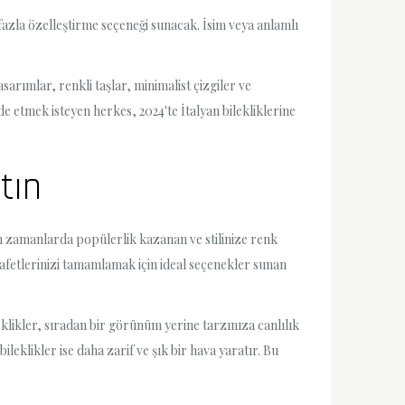
fazla özelleştirme seçeneği sunacak. İsim veya anlamlı
sarımlar, renkli taşlar, minimalist çizgiler ve
e etmek isteyen herkes, 2024'te İtalyan bilekliklerine
tın
on zamanlarda popülerlik kazanan ve stilinize renk
yafetlerinizi tamamlamak için ideal seçenekler sunan
eklikler, sıradan bir görünüm yerine tarzınıza canlılık
ileklikler ise daha zarif ve şık bir hava yaratır. Bu