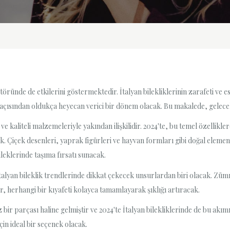
ründe de etkilerini göstermektedir. İtalyan bilekliklerinin zarafeti ve est
i açısından oldukça heyecan verici bir dönem olacak. Bu makalede, gelece
ı ve kaliteli malzemeleriyle yakından ilişkilidir. 2024'te, bu temel özellikl
. Çiçek desenleri, yaprak figürleri ve hayvan formları gibi doğal elemen
ileklerinde taşıma fırsatı sunacak.
 İtalyan bileklik trendlerinde dikkat çekecek unsurlardan biri olacak. Zümr
lar, herhangi bir kıyafeti kolayca tamamlayarak şıklığı artıracak.
r parçası haline gelmiştir ve 2024'te İtalyan bilekliklerinde de bu akımı 
için ideal bir seçenek olacak.