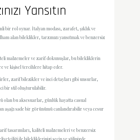
ınızı Yansıtın
li bir rol oynar. İtalyan modası, zarafet, şıklık ve
lham alan bileklikler, tarzınızı yansıtmak ve benzersiz
iteli malzemeler ve zarif dokunuşlar, bu bilekliklerin
re ve kişisel tercihlere hitap eder.
rler, zarif bilezikler ve inci detayları gibi unsurlar,
bir stil oluşturulabilir.
zgü olan bu aksesuarlar, günlük hayatta casual
ştan aşağı sade bir görünümü canlandırabilir veya cesur
rif tasarımları, kaliteli malzemeleri ve benzersiz
çiliği ile bilekliklerinizi seçin ve stilinizde