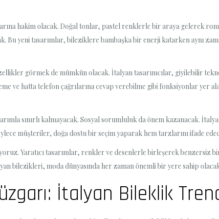
larına hakim olacak. Doğal tonlar, pastel renklerle bir araya gelerek ro
acak. Bu yeni tasarımlar, bileziklere bambaşka bir enerji katarken aynı z
 özellikler görmek de mümkün olacak. İtalyan tasarımcılar, giyilebilir tekn
leme ve hatta telefon çağrılarına cevap verebilme gibi fonksiyonlar yer al
 tasarımla sınırlı kalmayacak. Sosyal sorumluluk da önem kazanacak. İtaly
ece müşteriler, doğa dostu bir seçim yaparak hem tarzlarını ifade ede
liyoruz. Yaratıcı tasarımlar, renkler ve desenlerle birleşerek benzersiz bi
talyan bilezikleri, moda dünyasında her zaman önemli bir yere sahip olac
zgarı: İtalyan Bileklik Tren