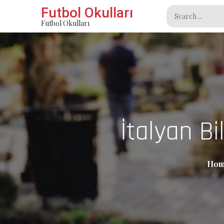
Skip
Futbol Okulları
Search
to
Futbol Okulları
for:
content
İtalyan Bi
Hom