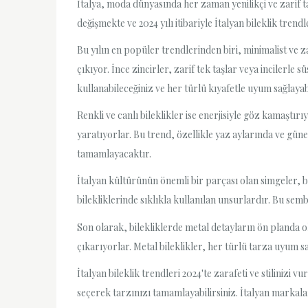
İtalya, moda dünyasında her zaman yenilikçi ve zarif ta
değişmekte ve 2024 yılı itibariyle İtalyan bileklik trend
Bu yılın en popüler trendlerinden biri, minimalist ve z
çıkıyor. İnce zincirler, zarif tek taşlar veya incilerl
kullanabileceğiniz ve her türlü kıyafetle uyum sağlaya
Renkli ve canlı bileklikler ise enerjisiyle göz kamaştır
yaratıyorlar. Bu trend, özellikle yaz aylarında ve gü
tamamlayacaktır.
İtalyan kültürünün önemli bir parçası olan simgeler, bi
bilekliklerinde sıklıkla kullanılan unsurlardır. Bu semb
Son olarak, bilekliklerde metal detayların ön planda ol
çıkarıyorlar. Metal bileklikler, her türlü tarza uyum s
İtalyan bileklik trendleri 2024'te zarafeti ve stilinizi 
seçerek tarzınızı tamamlayabilirsiniz. İtalyan markalar