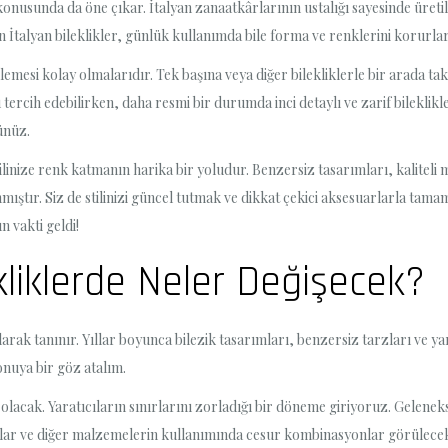
 konusunda da öne çıkar. İtalyan zanaatkârlarının ustalığı sayesinde üreti
 İtalyan bileklikler, günlük kullanımda bile forma ve renklerini korurlar. 
emesi kolay olmalarıdır. Tek başına veya diğer bilekliklerle bir arada takıl
ercih edebilirken, daha resmi bir durumda inci detaylı ve zarif bileklikler
ünüz.
stilinize renk katmanın harika bir yoludur. Benzersiz tasarımları, kalitel
anmıştır. Siz de stilinizi güncel tutmak ve dikkat çekici aksesuarlarla tama
 vakti geldi!
kliklerde Neler Değişecek?
 olarak tanınır. Yıllar boyunca bilezik tasarımları, benzersiz tarzları ve yar
onuya bir göz atalım.
ı olacak. Yaratıcıların sınırlarını zorladığı bir döneme giriyoruz. Gelen
, taşlar ve diğer malzemelerin kullanımında cesur kombinasyonlar görülecek