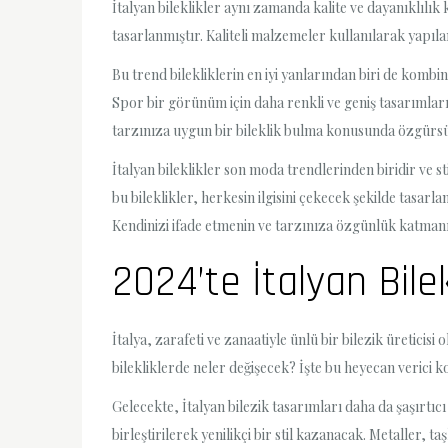
İtalyan bileklikler aynı zamanda kalite ve dayanıklılık
tasarlanmıştır. Kaliteli malzemeler kullanılarak yapılan
Bu trend bilekliklerin en iyi yanlarından biri de kombinl
Spor bir görünüm için daha renkli ve geniş tasarımları t
tarzınıza uygun bir bileklik bulma konusunda özgürs
İtalyan bileklikler son moda trendlerinden biridir ve 
bu bileklikler, herkesin ilgisini çekecek şekilde tasarl
Kendinizi ifade etmenin ve tarzınıza özgünlük katmanın
2024’te İtalyan Bile
İtalya, zarafeti ve zanaatiyle ünlü bir bilezik üreticisi
bilekliklerde neler değişecek? İşte bu heyecan verici k
Gelecekte, İtalyan bilezik tasarımları daha da şaşırtıc
birleştirilerek yenilikçi bir stil kazanacak. Metaller