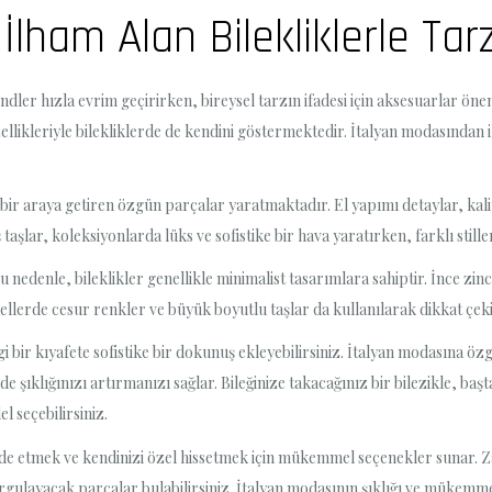
lham Alan Bilekliklerle Tarz
dler hızla evrim geçirirken, bireysel tarzın ifadesi için aksesuarlar önem
ellikleriyle bilekliklerde de kendini göstermektedir. İtalyan modasından i
iği bir araya getiren özgün parçalar yaratmaktadır. El yapımı detaylar, kal
ş taşlar, koleksiyonlarda lüks ve sofistike bir hava yaratırken, farklı stille
u nedenle, bileklikler genellikle minimalist tasarımlara sahiptir. İnce zinci
ellerde cesur renkler ve büyük boyutlu taşlar da kullanılarak dikkat çekici 
ngi bir kıyafete sofistike bir dokunuş ekleyebilirsiniz. İtalyan modasına ö
 şıklığınızı artırmanızı sağlar. Bileğinize takacağınız bir bilezikle, ba
l seçebilirsiniz.
fade etmek ve kendinizi özel hissetmek için mükemmel seçenekler sunar. Za
gulayacak parçalar bulabilirsiniz. İtalyan modasının şıklığı ve mükemmeliyet