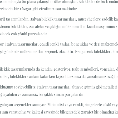
sarımlarıyla ön plana çıkmış bir ülke olmuştur. Bileklikler de bu trendin 
leri adeta bir rüzgar gibi etrafımızı sarmaktadır.
arif tasarımlardır. İtalyan bileklik tasarımcıları, mücevherlere sadelik ka
e süslenen bileklikler, zarafetin ve şıklığın mükemmel bir kombinasyonunu 
bilecek çok yönlü parçalardır.
ıyor. İtalyan tasarımcılar, çeşitli renkli taşlar, boncuklar ve deri malzeme
neşli günlerde mükemmel bir seçenek olacaktır. Rengarenk bileklikler, k
leklik tasarımlarında da kendini gösteriyor. Kalp sembolleri, yoncalar, de
oller, bilekliklere anlam katarken kişisel tarzınızı da yansıtmanızı sağlar
duğunu söyleyebiliriz. İtalyan tasarımcılar, altın ve gümüş gibi metalleri
ağlayabilen ve zamansız bir şıklık sunan parçalardır.
vurgulayan seçenekler sunuyor. Minimalist veya renkli, simgelerle süslü veya
ının yaratıcılığı ve kalitesi sayesinde bileğinizdeki zarafet hiç olmadığı 