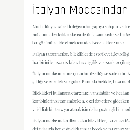
İtalyan Modasından İ
Moda dünyası sürekli değişen bir yapıya sahiptir ve tren
mükemmeliyetçilik anlayışı ile ün kazanmıştır ve bu öz
bir görünüm elde etmek için ideal seçenekler sunar.
İtalyan tasarımcılar, bilekliklerde estetik ve işlevsell
her birini benzersiz kılar. İnce işçilik ve özenle seçilmi
İtalyan modasının öne çıkan bir özelliği ise sadeliktir. B
şıklığı ve zarafeti vurgular. Bununla birlikte, bazı mod
Bileklikleri kullanarak tarzınızı yansıtabilir ve herha
kombinlerinizi tamamlarken, özel davetlere giderken de
ve iddialı bir tarz yaratmak için daha gösterişli bir mode
İtalyan modasından ilham alan bileklikler, tarzınızı i
detaylarıyla herkesin dikkatini çekecek ve tarzınızı vur