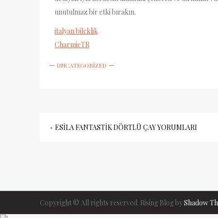
unutulmaz bir etki bırakın.
italyan bileklik
CharmieTR
UNCATEGORIZED
Yazı
ESILA FANTASTIK DÖRTLÜ ÇAY YORUMLARI
gezinmesi
Copyright © All rights reserved. Rising Blog by
Shadow T