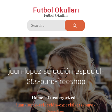
Skip
Futbol Okulları
to
Futbol Okulları
content
Search
for:
juan-lopez-selección-especial-
25s-puro-freeshop
Home
Uncategorized
juan-lopez-selección-especial-25s-puro-
freeshop