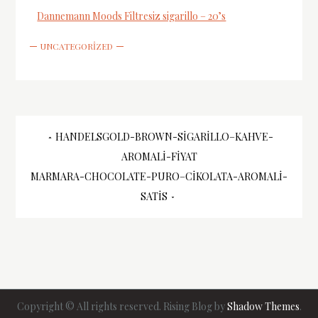
Dannemann Moods Filtresiz sigarillo – 20’s
UNCATEGORIZED
Yazı
HANDELSGOLD-BROWN-SIGARILLO–KAHVE-
AROMALI-FIYAT
gezinmesi
MARMARA-CHOCOLATE-PURO–CIKOLATA-AROMALI-
SATIS
Copyright © All rights reserved. Rising Blog by
Shadow Themes
.