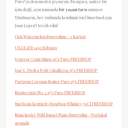
Puro’yu denemeden geçmeyin. Bu sigara, sadece bir
içim değil, aynı zamanda
bir yaşam tarzı
sunuyor.
Unutmayın, her yudumda kendinizi özel hissetmek için
Juan Lopez’i tercih edin!
Oris Watermelon Superslims – 1 Karton
VILLIGER 1492 Robusto
Veueros Centrofinos 16’s Puro FREESHOP
José L. Piedra Petit Caballeros 25’s FREESHOP
Partagas Coronas Senior Puro 25’s FREESHOP
Montecristo No. 2 25’s Puro FREESHOP
Jim Beam Kentucky Bourbon Whiskey 70Cl FREESHOP
Manchester Wild Russet Nano Superslim – Portakal
aromalı