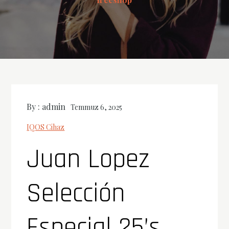
By :
admin
Temmuz 6, 2025
IQOS Cihaz
Juan Lopez
Selección
Especial 25’s