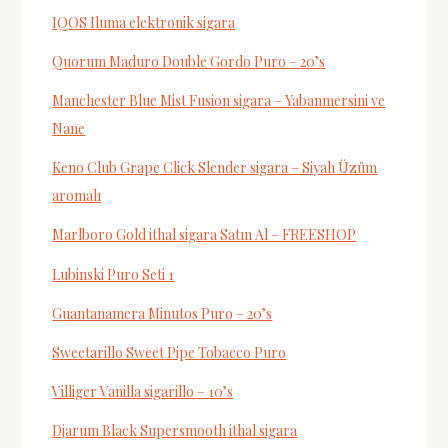
IQOS Iluma elektronik sigara
Quorum Maduro Double Gordo Puro – 20’s
Manchester Blue Mist Fusion sigara – Yabanmersini ve
Nane
Keno Club Grape Click Slender sigara – Siyah Üzüm
aromalı
Marlboro Gold ithal sigara Satın Al – FREESHOP
Lubinski Puro Seti 1
Guantanamera Minutos Puro – 20’s
Sweetarillo Sweet Pipe Tobacco Puro
Villiger Vanilla sigarillo – 10’s
Djarum Black Supersmooth ithal sigara