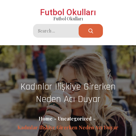
Skip
Futbol Okulları
to
Futbol Okulları
content
Search
for:
Kadınlar Ilişkiye Girerken
Neden Acı Duyar
Home
Uncategorized
Kadınlar Ilişkiye Girerken Neden Acı Duyar