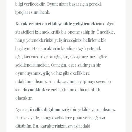
bilgi verilecektir. Oyunculara başarı için gerekli
ipuçları sunulacak.
Karakterinizi en etkili şekilde geliştirmek
için doğru
stratejileri izlemek kritik bir öneme sahiptir. Öncelikle,
hangi yeteneklerinizi geliştireceğinizi belirlemekle
başlayın. Her karakterin kendine özgü yetenek
ağaçları vardır ve bu ağaçlar, savaş tarzınıza göre
şekillendirilmelidir. Örneğin, eğer saldırgan bir
oyuncuysanız,
güç
ve
hız
gibi özelliklere
odaklanmalısınız. Ancak, savunma yapmayı sevenler
için
dayanıklılık
ve
zırh
artırımı daha mantıklı
olacaktır.
Ayrıca,
özellik dağılımınızı
iyi bir şekilde yapmalısınız.
Her seviyede, hangi özelliklere puan vereceğinizi
düşünün. Bu, karakterinizin savaşlardaki