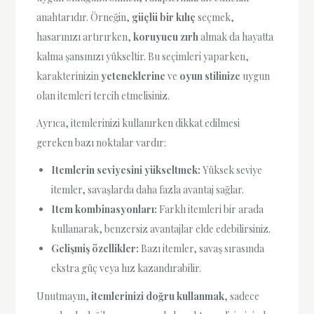
anahtarıdır. Örneğin,
güçlü bir kılıç
seçmek,
hasarınızı artırırken,
koruyucu zırh
almak da hayatta
kalma şansınızı yükseltir. Bu seçimleri yaparken,
karakterinizin
yeteneklerine
ve
oyun stilinize
uygun
olan itemleri tercih etmelisiniz.
Ayrıca, itemlerinizi kullanırken dikkat edilmesi
gereken bazı noktalar vardır:
Itemlerin seviyesini yükseltmek:
Yüksek seviye
itemler, savaşlarda daha fazla avantaj sağlar.
Item kombinasyonları:
Farklı itemleri bir arada
kullanarak, benzersiz avantajlar elde edebilirsiniz.
Gelişmiş özellikler:
Bazı itemler, savaş sırasında
ekstra güç veya hız kazandırabilir.
Unutmayın,
itemlerinizi doğru kullanmak
, sadece