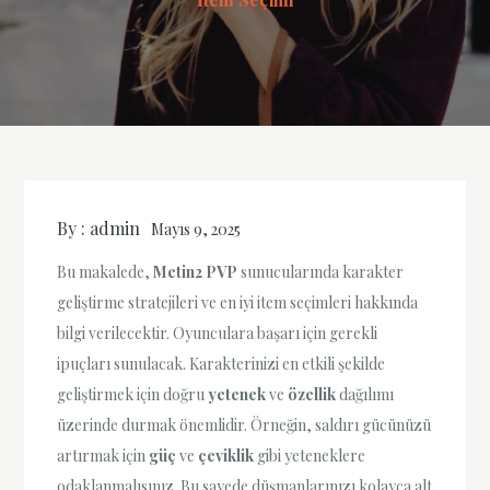
By :
admin
Mayıs 9, 2025
Bu makalede,
Metin2 PVP
sunucularında karakter
geliştirme stratejileri ve en iyi item seçimleri hakkında
bilgi verilecektir. Oyunculara başarı için gerekli
ipuçları sunulacak. Karakterinizi en etkili şekilde
geliştirmek için doğru
yetenek
ve
özellik
dağılımı
üzerinde durmak önemlidir. Örneğin, saldırı gücünüzü
artırmak için
güç
ve
çeviklik
gibi yeteneklere
odaklanmalısınız. Bu sayede düşmanlarınızı kolayca alt