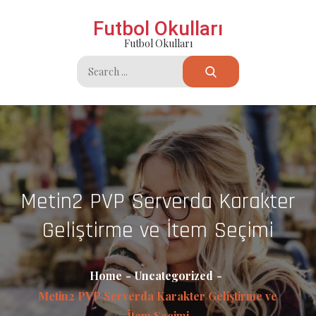
Skip
Futbol Okulları
to
Futbol Okulları
content
Search
for:
Metin2 PVP Serverda Karakter
Geliştirme ve İtem Seçimi
Home
Uncategorized
Metin2 PVP Serverda Karakter Geliştirme ve
İtem Seçimi