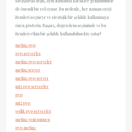
savaşlarda değil, aynı zamanda karakter gelişiminizde
de önemli bir rol oynar. Bu nedenle, her zaman en iyi
itemleri seçmeye ve stratejik bir şekilde kullanmaya
özen gösterin. Başarı, doğru item seçiminde ve bu
itemleri etkin bir şekilde kullanabilmekte yatar!
metin2 pvp
pvp serverler
metin2 pvp serveler
metin2 server
metin2 pvp server
mt2 pvp serverler
pvp
mt2 pvp
wslik pvp serverler
metin2 yeni sunucu
pvp metin2