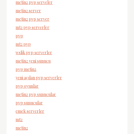
metin2 pvp serveler
metin2 server
metin2 pvp server
mt2 pvp serverler
pvp
mt2 pvp
wslik pvp serverler
metin2 yeni sunucu
pvp metin2
yeni açılan pvp serverler
pvp oyunlar
metin2 pvp sunucular
pvp sunucular
emek serverler
mt2
metin2