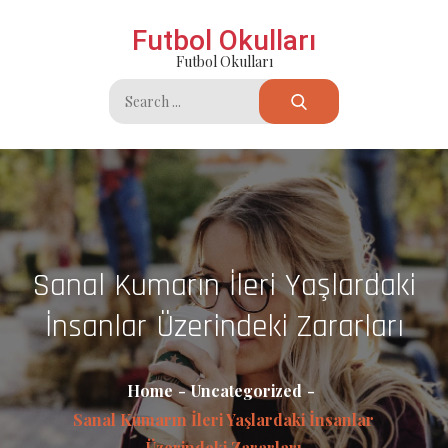
Skip
Futbol Okulları
to
Futbol Okulları
content
Search
for:
Sanal Kumarın İleri Yaşlardaki
İnsanlar Üzerindeki Zararları
Home
Uncategorized
Sanal Kumarın İleri Yaşlardaki İnsanlar
Üzerindeki Zararları