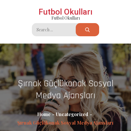
Skip
Futbol Okulları
to
Futbol Okulları
content
Search
for:
Şırnak Güçlükonak Sosyal
Medya Ajansları
Home
Uncategorized
Şırnak Güçlükonak Sosyal Medya Ajansları