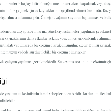
it önlemlerle başlayabilir, örneğin muslukları sıkıca kapatmak veya duş 
inin önüne geçmek için su kaynaklarının çeşitlendirilmesi önemlidir. Bu, 
geliştirilmesi anlamına gelir. Örneğin, yağmur suyunun toplanması ve kul
 nedeni olan altyapı sorunlarına yönelik iyileştirmeler yapılması gerekmek
u kaynaklarının daha etkin bir şekilde yönetilmesi gibi önlemler alınmalı
 su ithalatı yapılması da bir çözüm olarak düşünülmektedir. Bu, su kayn
yöntem uzun vadede sürdürülebilir bir çözüm olmayabilir.
 fazla çalışma yapılması gerekmektedir. Su kesintisi sorununun çözümü içi
iği
esinde yaşanan su kesintisinin temel sebeplerinden biridir. Bu durum, ilçe
dirilebilir.
 kaynaklarının azalmasına yol açmaktadır. Artan sıcaklık ve düşen yağış m