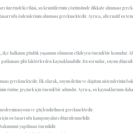
kları üzerindeki etkisi, su kesintilerinin çözümünde dikkate alınması ger
tasarrufu önlemlerinin alınması gerekmektedir. Ayrıca, alternatif su temi
rı, ilçe halkının günlük yaşamını olumsuz etkileyen önemli bir konudur. Al
a patlaması gibi faktörlerden kaynaklanabilir. Bu sorunlar, suyun düzenli
ınması gerekmektedir. İlk olarak, suyun iletim ve dağıtım sistemlerinin b
rinin önüne geçmek için önemli bir adımdır. Ayrıca, su kaynaklarının daha 
 modernizasyonu ve güçlendirilmesi gerekmektedir.
sı için su tasarrufu kampanyaları düzenlenmelidir.
 bakımının yapılması önemlidir.