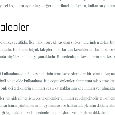
erel koşullara uygunluğu değerlendirilmelidir. Ayrıca, halkın bu yöntem
alepleri
eri oldukça çeşitlidir. İlçe halkı, sürekli yaşanan su kesintilerinden dolay
dır. Halkın en büyük taleplerinden biri, su kesintilerinin bir an önce so
da büyük zorluklar yaşamaktadır. Bu nedenle, su kesintilerinin en kısa s
i kullanılmasıdır. Su kesintilerinin temel sebeplerinden biri olan su kaynak
imli bir şekilde kullanılması için çeşitli önlemler alınmasını talep etmekt
önleyici tedbirlerin alınması ve su kaynaklarının korunması yer almakta
ilerinin giderilmesi için çeşitli önlemler alınması gerekmektedir. Bu önle
tif su temini yöntemlerinin uygulanması ve halkın taleplerinin dikkate alı
liği taşımaktadır ve bu nedenle bu görüşlerin ve taleplerin dikkate alın