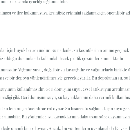
rumlar arasında işbirliği sağlanmalıdır.
tılması ve ilçe halkının suya kesintisiz erişimini sağlamak için önemli bir 
nlar için büyük bir sorundur. Bu nedenle, su kesintilerinin önüne geçmek iç
siz olduğu durumlarda kullanılabilecek pratik çözümler sunmaktadır.
asıdır. Yağmur suyu, doğal bir su kaynağıdır ve yağmurlarla birlikte ü
 ve bir depoya yönlendirilmesiyle gerçekleştirilir. Bu depolanan su, su k
 suyunun kullanılmasıdır. Geri dönüşüm suyu, evsel atık suyun arıtılmasıyl
emizliği gibi. Geri dönüşüm suyu, su kaynaklarının daha verimli kullanılması
if su temini için önemli bir rol oynar. Su tasarrufu sağlamak için suyu g
alınabilir. Bu yöntemler, su kaynaklarının daha uzun süre dayanmasını sağ
delede önemli bir rol oynar. Ancak, bu yöntemlerin uygulanabilirliği ve et