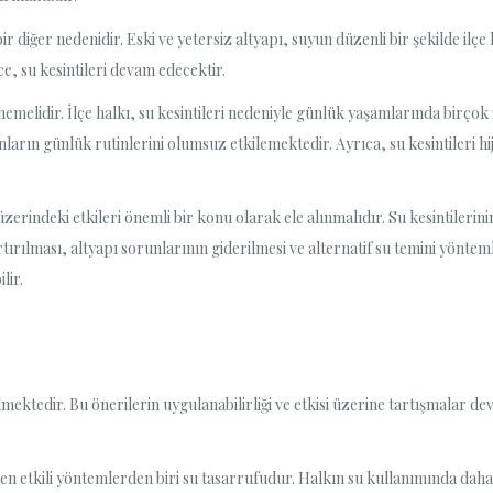
bir diğer nedenidir. Eski ve yetersiz altyapı, suyun düzenli bir şekilde ilç
e, su kesintileri devam edecektir.
memelidir. İlçe halkı, su kesintileri nedeniyle günlük yaşamlarında birçok 
ların günlük rutinlerini olumsuz etkilemektedir. Ayrıca, su kesintileri h
 üzerindeki etkileri önemli bir konu olarak ele alınmalıdır. Su kesintileri
tırılması, altyapı sorunlarının giderilmesi ve alternatif su temini yönteml
lir.
mektedir. Bu önerilerin uygulanabilirliği ve etkisi üzerine tartışmalar de
 en etkili yöntemlerden biri su tasarrufudur. Halkın su kullanımında daha