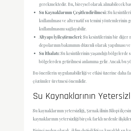
gerekmektedir. Bu, bireysel olarak alınabilecek bas
Su Kaynaklarının Çeşitlendirilmesi:
Su kesintiler
kullanılması ve alternatif su temini yöntemlerinin 
kullanılmasını sağlayabilir.
Altyapı İyileştirmeleri:
Su kesintilerinin bir diğer
depolarının bakımının düzenli olarak yapılması ve s
Su İthalatı:
Su kesintilerinin yaşandığı bölgelerde
bölgelerden getirilmesi anlamına gelir. Ancak bu 
Bu önerilerin uygulanabilirliği ve etkisi üzerine daha
çözümler üretmesi önemlidir.
Su Kaynaklarının Yetersizl
Su kaynaklarının yetersizliği, Şırnak ilinin Silopi ilç
kaynaklarının yetersizliği birçok farklı nedenle ilişkilen
Birinci neden olarak, iklim değişikliği ve kuraklık su