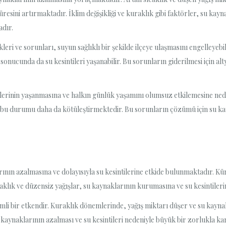
üresini artırmaktadır. İklim değişikliği ve kuraklık gibi faktörler, su kayn
adır.
ikleri ve sorunları, suyun sağlıklı bir şekilde ilçeye ulaşmasını engelleyeb
nucunda da su kesintileri yaşanabilir. Bu sorunların giderilmesi için alt
ntilerinin yaşanmasına ve halkın günlük yaşamını olumsuz etkilemesine nede
da bu durumu daha da kötüleştirmektedir. Bu sorunların çözümü için su kay
arının azalmasına ve dolayısıyla su kesintilerine etkide bulunmaktadır. Kür
klık ve düzensiz yağışlar, su kaynaklarının kurumasına ve su kesintiler
i bir etkendir. Kuraklık dönemlerinde, yağış miktarı düşer ve su kaynakl
su kaynaklarının azalması ve su kesintileri nedeniyle büyük bir zorlukla k