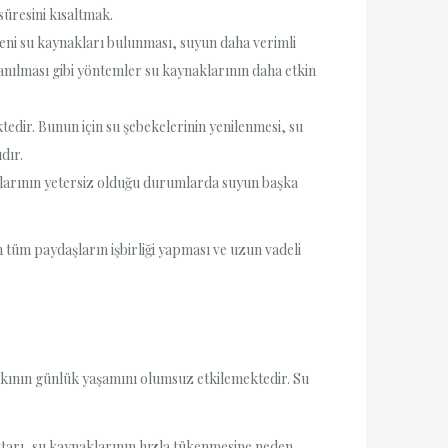
süresini kısaltmak.
yeni su kaynakları bulunması, suyun daha verimli
lanılması gibi yöntemler su kaynaklarının daha etkin
tedir. Bunun için su şebekelerinin yenilenmesi, su
dır.
aklarının yetersiz olduğu durumlarda suyun başka
n tüm paydaşların işbirliği yapması ve uzun vadeli
 halkının günlük yaşamını olumsuz etkilemektedir. Su
iktarı, su kaynaklarının hızla tükenmesine neden