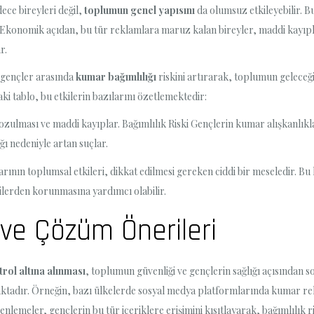
ece bireyleri değil,
toplumun genel yapısını
da olumsuz etkileyebilir. 
. Ekonomik açıdan, bu tür reklamlara maruz kalan bireyler, maddi kayıpla
r.
e gençler arasında
kumar bağımlılığı
riskini artırarak, toplumun geleceğin
daki tablo, bu etkilerin bazılarını özetlemektedir:
lması ve maddi kayıplar. Bağımlılık Riski Gençlerin kumar alışkanlıkları k
ı nedeniyle artan suçlar.
ının toplumsal etkileri, dikkat edilmesi gereken ciddi bir meseledir. Bu
lerden korunmasına yardımcı olabilir.
ve Çözüm Önerileri
rol altına alınması
, toplumun güvenliği ve gençlerin sağlığı açısından 
aktadır. Örneğin, bazı ülkelerde sosyal medya platformlarında kumar re
enlemeler, gençlerin bu tür içeriklere erişimini kısıtlayarak, bağımlılık 