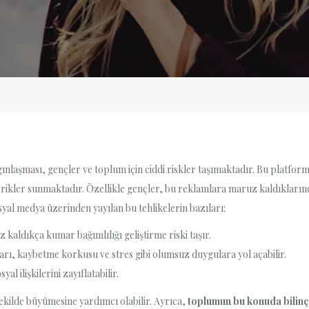
ınlaşması, gençler ve toplum için ciddi riskler taşımaktadır. Bu platformla
erikler sunmaktadır. Özellikle gençler, bu reklamlara maruz kaldıkları
syal medya üzerinden yayılan bu tehlikelerin bazıları:
kaldıkça kumar bağımlılığı geliştirme riski taşır.
arı, kaybetme korkusu ve stres gibi olumsuz duygulara yol açabilir.
al ilişkilerini zayıflatabilir.
şekilde büyümesine yardımcı olabilir. Ayrıca,
toplumun bu konuda bilin