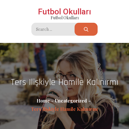
Skip
Futbol Okulları
to
Futbol Okulları
content
Search
for:
Ters Ilişkiyle Hamile Kalınırmı
Home
Uncategorized
Ters Ilişkiyle Hamile Kalınırmı