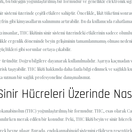
iti, bu bileşiğin yoğunlaştırılmış bir formudur ve genellikle elektronik siga
nir sistemi üzerinde çeşitli etkilere sahiptir. Öncelikle, likit tüketimi so
in gibi kimyasalların salınımını artırabilir. Bu da kullanıcıda rahatlama,
ı insanlar, THC likitinin sinir sistemi üzerindeki etkilerinin sadece olum
ellikle ergenlik döneminde beyin gelişiminin tamamlanmamış olması nedeni
güçlükleri gibi sorunlar ortaya çıkabilir.
 bir üründür. Doğru bilgilere dayanarak kullanılmalıdır. Aşırıya kaçmadan 
isk taşıyabilir. THC likiti hakkında daha fazla bilgi edinmek ve sağlıklı
a uzman bir sağlık profesyoneline danışmalısınız.
Sinir Hücreleri Üzerinde Nası
drokanabinolun (THC) yoğunlaştırılmış bir formudur. THC, esas olarak Can
anılırken merak edilen bir konudur. Peki, THC likiti beyin ve sinir hücrele
erek beyne ulaşır. Burada, endokannabinoid sistemini etkileyen reseptörlere