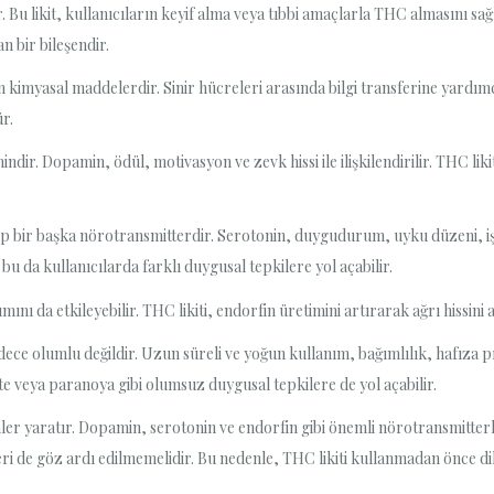
. Bu likit, kullanıcıların keyif alma veya tıbbi amaçlarla THC almasını sa
n bir bileşendir.
n kimyasal maddelerdir. Sinir hücreleri arasında bilgi transferine yardımcı
r.
ir. Dopamin, ödül, motivasyon ve zevk hissi ile ilişkilendirilir. THC liki
ip bir başka nörotransmitterdir. Serotonin, duygudurum, uyku düzeni, iştah
bu da kullanıcılarda farklı duygusal tepkilere yol açabilir.
mını da etkileyebilir. THC likiti, endorfin üretimini artırarak ağrı hissini a
sadece olumlu değildir. Uzun süreli ve yoğun kullanım, bağımlılık, hafıza
ete veya paranoya gibi olumsuz duygusal tepkilere de yol açabilir.
imler yaratır. Dopamin, serotonin ve endorfin gibi önemli nörotransmitterl
ileri de göz ardı edilmemelidir. Bu nedenle, THC likiti kullanmadan önce d