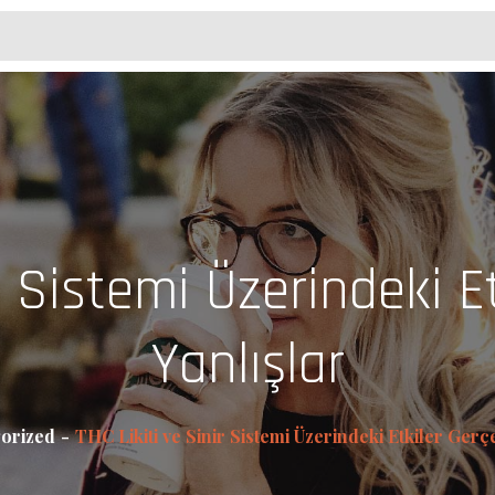
r Sistemi Üzerindeki E
Yanlışlar
orized
THC Likiti ve Sinir Sistemi Üzerindeki Etkiler Gerç