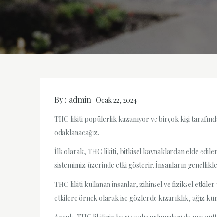
By :
admin
Ocak 22, 2024
THC likiti popülerlik kazanıyor ve birçok kişi tarafında
odaklanacağız.
İlk olarak, THC likiti, bitkisel kaynaklardan elde edil
sistemimiz üzerinde etki gösterir. İnsanların genellik
THC likiti kullanan insanlar, zihinsel ve fiziksel etkile
etkilere örnek olarak ise gözlerde kızarıklık, ağız kur
Ancak, THC likitinin bazı yanlış anlamaları da mevcutt