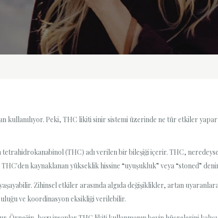
n kullanılıyor. Peki, THC likiti sinir sistemi üzerinde ne tür etkiler yap
en tetrahidrokanabinol (THC) adı verilen bir bileşiği içerir. THC, neredey
le THC'den kaynaklanan yükseklik hissine “uyuşukluk” veya “stoned” denir
r yaşayabilir. Zihinsel etkiler arasında algıda değişiklikler, artan uyaranla
uluğu ve koordinasyon eksikliği verilebilir.
ur. Örneğin, bazı insanlar THC likiti kullanmanın beyin hücrelerini kalıc