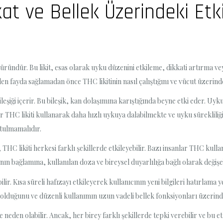
kat ve Bellek Üzerindeki Etki
 üründür. Bu likit, esas olarak uyku düzenini etkileme, dikkati artırma v
erden fayda sağlamadan önce THC likitinin nasıl çalıştığını ve vücut üzerin
leşiği içerir. Bu bileşik, kan dolaşımına karıştığında beyne etki eder. Uyk
ar THC likiti kullanarak daha hızlı uykuya dalabilmekte ve uyku sürekliliğ
utulmamalıdır.
THC likiti herkesi farklı şekillerde etkileyebilir. Bazı insanlar THC kull
ının bağlamına, kullanılan doza ve bireysel duyarlılığa bağlı olarak değişeb
ilir. Kısa süreli hafızayı etkileyerek kullanıcının yeni bilgileri hatırlama
i olduğunu ve düzenli kullanımın uzun vadeli bellek fonksiyonları üzerind
 neden olabilir. Ancak, her birey farklı şekillerde tepki verebilir ve bu et