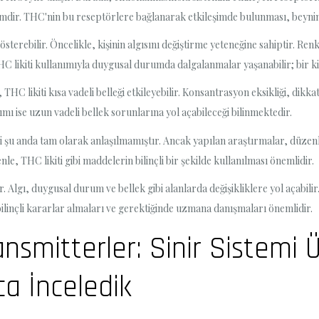
emdir. THC'nin bu reseptörlere bağlanarak etkileşimde bulunması, beynin ç
 gösterebilir. Öncelikle, kişinin algısını değiştirme yeteneğine sahiptir. R
 THC likiti kullanımıyla duygusal durumda dalgalanmalar yaşanabilir; bir ki
, THC likiti kısa vadeli belleği etkileyebilir. Konsantrasyon eksikliği, dik
ımı ise uzun vadeli bellek sorunlarına yol açabileceği bilinmektedir.
eri şu anda tam olarak anlaşılmamıştır. Ancak yapılan araştırmalar, düzen
e, THC likiti gibi maddelerin bilinçli bir şekilde kullanılması önemlidir.
lir. Algı, duygusal durum ve bellek gibi alanlarda değişikliklere yol açabilir
n bilinçli kararlar almaları ve gerektiğinde uzmana danışmaları önemlidir.
ansmitterler: Sinir Sistemi 
ca İnceledik