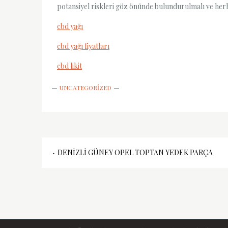
potansiyel riskleri göz önünde bulundurulmalı ve herha
cbd yağı
cbd yağı fiyatları
cbd likit
UNCATEGORIZED
Yazı
DENIZLI GÜNEY OPEL TOPTAN YEDEK PARÇA
gezinmesi