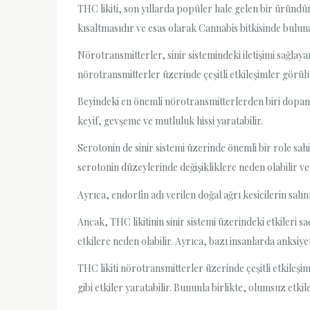
THC likiti, son yıllarda popüler hale gelen bir üründür
kısaltmasıdır ve esas olarak Cannabis bitkisinde buluna
Nörotransmitterler, sinir sistemindeki iletişimi sağlaya
nörotransmitterler üzerinde çeşitli etkileşimler görülü
Beyindeki en önemli nörotransmitterlerden biri dopamind
keyif, gevşeme ve mutluluk hissi yaratabilir.
Serotonin de sinir sistemi üzerinde önemli bir role sah
serotonin düzeylerinde değişikliklere neden olabilir ve 
Ayrıca, endorfin adı verilen doğal ağrı kesicilerin salını
Ancak, THC likitinin sinir sistemi üzerindeki etkileri 
etkilere neden olabilir. Ayrıca, bazı insanlarda anksiy
THC likiti nörotransmitterler üzerinde çeşitli etkileş
gibi etkiler yaratabilir. Bununla birlikte, olumsuz etk