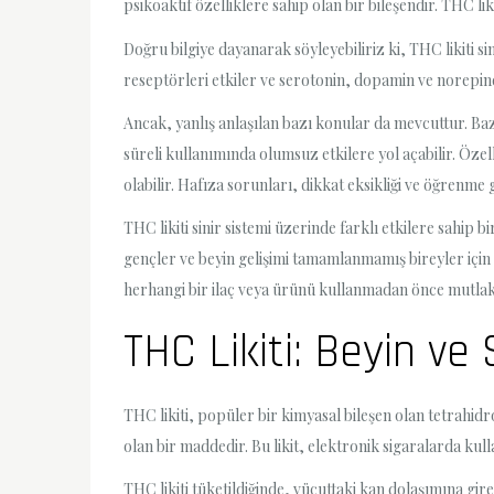
psikoaktif özelliklere sahip olan bir bileşendir. THC lik
Doğru bilgiye dayanarak söyleyebiliriz ki, THC likiti si
reseptörleri etkiler ve serotonin, dopamin ve norepinefr
Ancak, yanlış anlaşılan bazı konular da mevcuttur. Baz
süreli kullanımında olumsuz etkilere yol açabilir. Öz
olabilir. Hafıza sorunları, dikkat eksikliği ve öğrenme 
THC likiti sinir sistemi üzerinde farklı etkilere sahip
gençler ve beyin gelişimi tamamlanmamış bireyler için r
herhangi bir ilaç veya ürünü kullanmadan önce mutlak
THC Likiti: Beyin ve 
THC likiti, popüler bir kimyasal bileşen olan tetrahi
olan bir maddedir. Bu likit, elektronik sigaralarda kull
THC likiti tüketildiğinde, vücuttaki kan dolaşımına gir