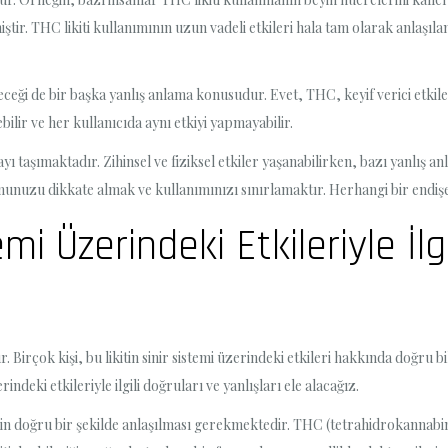
ir. THC likiti kullanımının uzun vadeli etkileri hala tam olarak anlaşıla
eceği de bir başka yanlış anlama konusudur. Evet, THC, keyif verici etkiler
bilir ve her kullanıcıda aynı etkiyi yapmayabilir.
payı taşımaktadır. Zihinsel ve fiziksel etkiler yaşanabilirken, bazı yanlış 
munuzu dikkate almak ve kullanımınızı sınırlamaktır. Herhangi bir endiş
emi Üzerindeki Etkileriyle İlg
. Birçok kişi, bu likitin sinir sistemi üzerindeki etkileri hakkında doğru 
ndeki etkileriyle ilgili doğruları ve yanlışları ele alacağız.
rinin doğru bir şekilde anlaşılması gerekmektedir. THC (tetrahidrokannabi