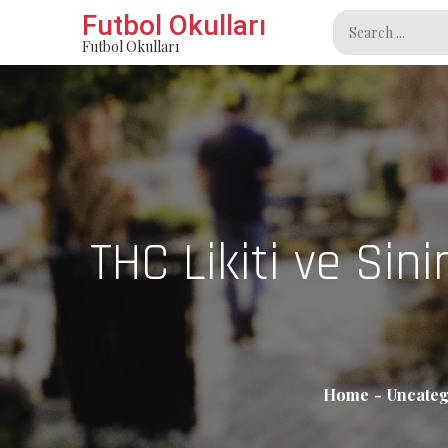
Skip
Futbol Okulları
Search
to
Futbol Okulları
for:
content
THC Likiti ve Sini
Home
Uncateg