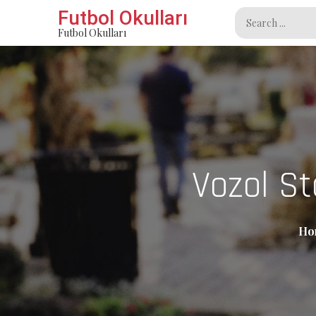
Skip
Futbol Okulları
Search
to
Futbol Okulları
for:
content
Vozol St
Ho