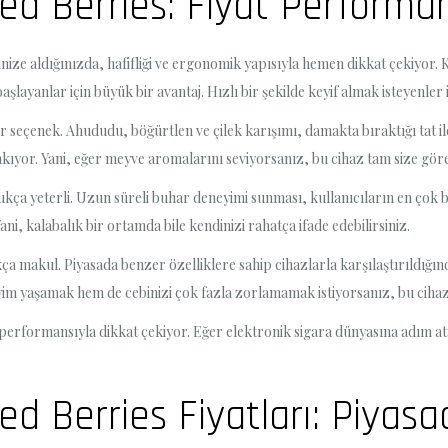
ed Berries: Fiyat Performan
nize aldığınızda, hafifliği ve ergonomik yapısıyla hemen dikkat çekiyor.
layanlar için büyük bir avantaj. Hızlı bir şekilde keyif almak isteyenler i
r seçenek. Ahududu, böğürtlen ve çilek karışımı, damakta bıraktığı tat il
ıyor. Yani, eğer meyve aromalarını seviyorsanız, bu cihaz tam size göre
kça yeterli. Uzun süreli buhar deneyimi sunması, kullanıcıların en çok be
ni, kalabalık bir ortamda bile kendinizi rahatça ifade edebilirsiniz.
ça makul. Piyasada benzer özelliklere sahip cihazlarla karşılaştırıldığı
eyim yaşamak hem de cebinizi çok fazla zorlamamak istiyorsanız, bu cihazı
performansıyla dikkat çekiyor. Eğer elektronik sigara dünyasına adım a
ed Berries Fiyatları: Piya