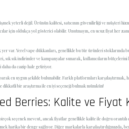
şmek yeterli değil. Ürünün kalitesi, satıcının güvenilirliği ve müşteri h
lar için oldukça yol gösterici olabilir. Unutmayın, en ucuz fiyat her zama
 yer var. Yerel vape dükkanları, genellikle bu tür ürünleri stoklarında 
eri, sık sık indirimler ve kampanyalar sunarak, kullanıcıların bütçelerin
i daha da cazip hale getiriyor.
parak en uygun şekilde bulunabilir. Farklı platformları karşılaştırmak, 
 dikkatli bir araştırma ile en iyi seçeneği bulmak mümkün!
d Berries: Kalite ve Fiyat 
çok seçenek mevcut, ancak fiyatlar genellikle kalite ile doğru orantılı 
mek harika bir denge sağlıyor. Diğer markalarla karşılaştırdığınızda, ben