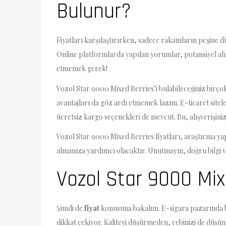
Bulunur?
Fiyatları karşılaştırırken, sadece rakamların peşine dü
Online platformlarda yapılan yorumlar, potansiyel alıcı
etmemek gerek!
Vozol Star 9000 Mixed Berries’i bulabileceğiniz birçok
avantajları da göz ardı etmemek lazım. E-ticaret sitel
ücretsiz kargo seçenekleri de mevcut. Bu, alışverişiniz
Vozol Star 9000 Mixed Berries fiyatları, araştırma ya
almanıza yardımcı olacaktır. Unutmayın, doğru bilgi ve
Vozol Star 9000 Mixe
Şimdi de
fiyat
konusuna bakalım. E-sigara pazarında bir
dikkat çekiyor. Kaliteyi düşürmeden, cebinizi de düşün