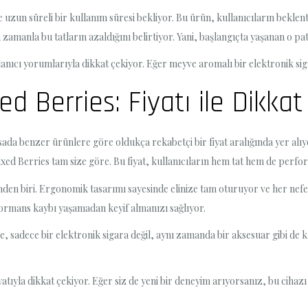
uzun süreli bir kullanım süresi bekliyor. Bu ürün, kullanıcıların beklent
n zamanla bu tatların azaldığını belirtiyor. Yani, başlangıçta yaşanan o pat
anıcı yorumlarıyla dikkat çekiyor. Eğer meyve aromalı bir elektronik sig
d Berries: Fiyatı ile Dikkat
asada benzer ürünlere göre oldukça rekabetçi bir fiyat aralığında yer alı
ed Berries tam size göre. Bu fiyat, kullanıcıların hem tat hem de perfor
nden biri. Ergonomik tasarımı sayesinde elinize tam oturuyor ve her nefes
rformans kaybı yaşamadan keyif almanızı sağlıyor.
sadece bir elektronik sigara değil, aynı zamanda bir aksesuar gibi de kul
tıyla dikkat çekiyor. Eğer siz de yeni bir deneyim arıyorsanız, bu cihazı 