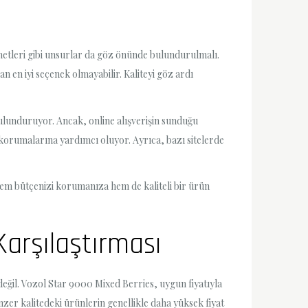
izmetleri gibi unsurlar da göz önünde bulundurulmalı.
n en iyi seçenek olmayabilir. Kaliteyi göz ardı
bulunduruyor. Ancak, online alışverişin sunduğu
i korumalarına yardımcı oluyor. Ayrıca, bazı sitelerde
hem bütçenizi korumanıza hem de kaliteli bir ürün
Karşılaştırması
değil. Vozol Star 9000 Mixed Berries, uygun fiyatıyla
zer kalitedeki ürünlerin genellikle daha yüksek fiyat