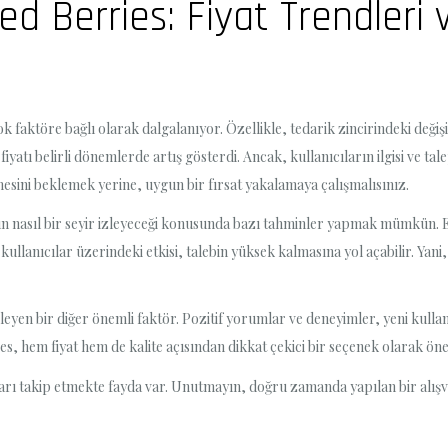
d Berries: Fiyat Trendleri 
k faktöre bağlı olarak dalgalanıyor. Özellikle, tedarik zincirindeki deği
yatı belirli dönemlerde artış gösterdi. Ancak, kullanıcıların ilgisi ve tale
mesini beklemek yerine, uygun bir fırsat yakalamaya çalışmalısınız.
ın nasıl bir seyir izleyeceği konusunda bazı tahminler yapmak mümkün. E
kullanıcılar üzerindeki etkisi, talebin yüksek kalmasına yol açabilir. Yani
kileyen bir diğer önemli faktör. Pozitif yorumlar ve deneyimler, yeni kullan
s, hem fiyat hem de kalite açısından dikkat çekici bir seçenek olarak öne
arı takip etmekte fayda var. Unutmayın, doğru zamanda yapılan bir alış