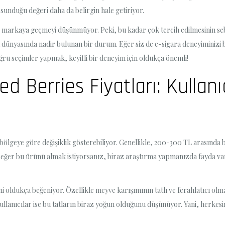
sunduğu değeri daha da belirgin hale getiriyor.
r markaya geçmeyi düşünmüyor. Peki, bu kadar çok tercih edilmesinin seb
ara dünyasında nadir bulunan bir durum. Eğer siz de e-sigara deneyiminizi 
ru seçimler yapmak, keyifli bir deneyim için oldukça önemli!
d Berries Fiyatları: Kullanı
 bölgeye göre değişiklik gösterebiliyor. Genellikle, 200-300 TL arasında 
ani, eğer bu ürünü almak istiyorsanız, biraz araştırma yapmanızda fayda
 oldukça beğeniyor. Özellikle meyve karışımının tatlı ve ferahlatıcı olması
kullanıcılar ise bu tatların biraz yoğun olduğunu düşünüyor. Yani, herk