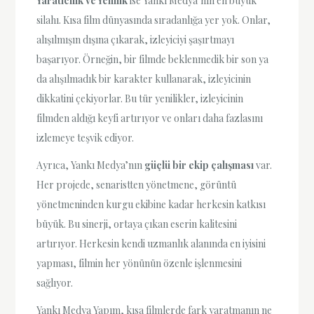
Yaratıcılık ve Yenilik
ise Yankı Medya’nın en büyük
silahı. Kısa film dünyasında sıradanlığa yer yok. Onlar,
alışılmışın dışına çıkarak, izleyiciyi şaşırtmayı
başarıyor. Örneğin, bir filmde beklenmedik bir son ya
da alışılmadık bir karakter kullanarak, izleyicinin
dikkatini çekiyorlar. Bu tür yenilikler, izleyicinin
filmden aldığı keyfi artırıyor ve onları daha fazlasını
izlemeye teşvik ediyor.
Ayrıca, Yankı Medya’nın
güçlü bir ekip çalışması
var.
Her projede, senaristten yönetmene, görüntü
yönetmeninden kurgu ekibine kadar herkesin katkısı
büyük. Bu sinerji, ortaya çıkan eserin kalitesini
artırıyor. Herkesin kendi uzmanlık alanında en iyisini
yapması, filmin her yönünün özenle işlenmesini
sağlıyor.
Yankı Medya Yapım, kısa filmlerde fark yaratmanın ne