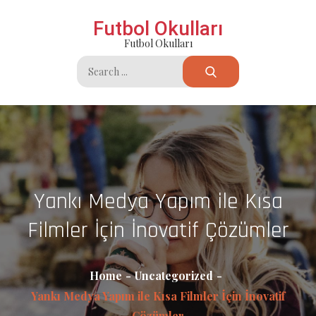
Skip
Futbol Okulları
to
Futbol Okulları
content
Search
for:
Yankı Medya Yapım ile Kısa
Filmler İçin İnovatif Çözümler
Home
Uncategorized
Yankı Medya Yapım ile Kısa Filmler İçin İnovatif
Çözümler