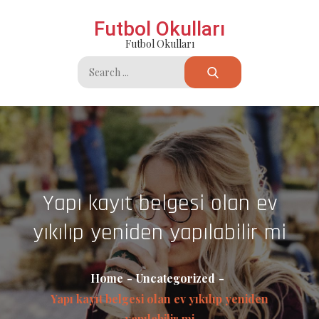
Skip
Futbol Okulları
to
Futbol Okulları
content
Search
for:
Yapı kayıt belgesi olan ev
yıkılıp yeniden yapılabilir mi
Home
Uncategorized
Yapı kayıt belgesi olan ev yıkılıp yeniden
yapılabilir mi